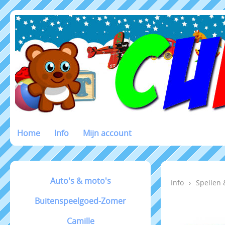
Home
Info
Mijn account
Auto's & moto's
Info
›
Spellen 
Buitenspeelgoed-Zomer
Camille