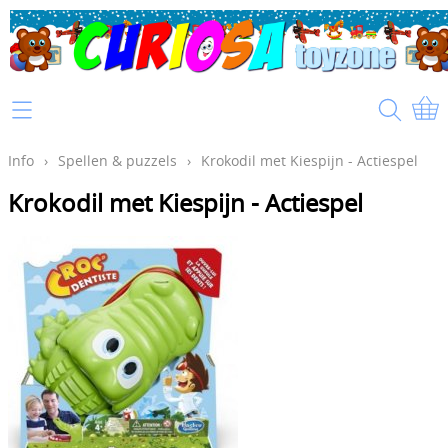
Home
Info
Info
›
Spellen & puzzels
›
Krokodil met Kiespijn - Actiespel
Krokodil met Kiespijn - Actiespel
Mijn account