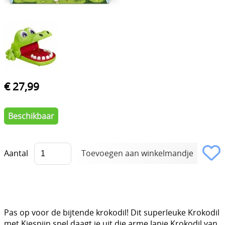
€ 27,99
Beschikbaar
Aantal
Pas op voor de bijtende krokodil! Dit superleuke Krokodil
met Kiespijn spel daagt je uit die arme Japie Krokodil van