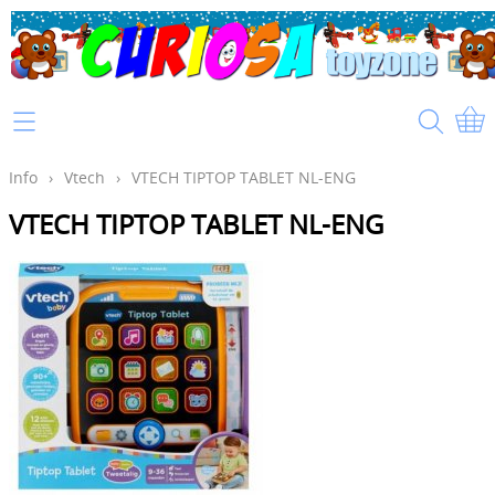
Home
Info
Info
›
Vtech
›
VTECH TIPTOP TABLET NL-ENG
VTECH TIPTOP TABLET NL-ENG
Mijn account