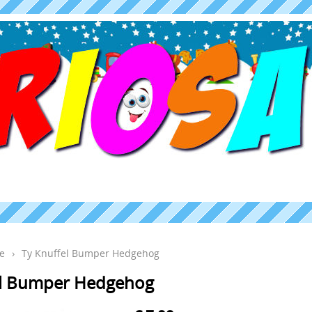
e
›
Ty Knuffel Bumper Hedgehog
el Bumper Hedgehog