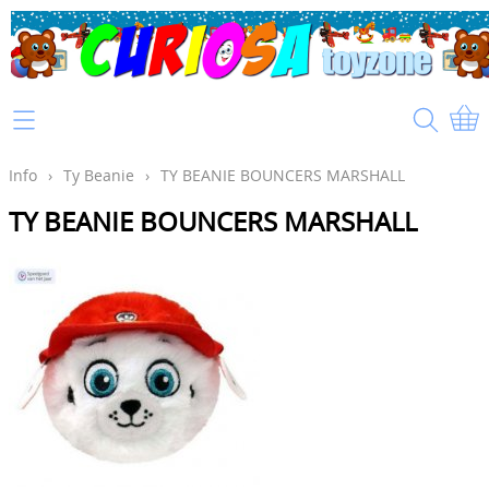
Home
Info
Info
›
Ty Beanie
›
TY BEANIE BOUNCERS MARSHALL
TY BEANIE BOUNCERS MARSHALL
Mijn account