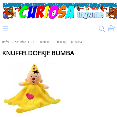
Home
Info
Info
›
Studio 100
›
KNUFFELDOEKJE BUMBA
KNUFFELDOEKJE BUMBA
Mijn account