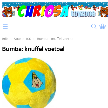
Home
Info
Info
›
Studio 100
›
Bumba: knuffel voetbal
Bumba: knuffel voetbal
Mijn account