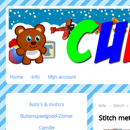
Home
Info
Mijn account
Auto's & moto's
Info
›
Stitch
›
Buitenspeelgoed-Zomer
Stitch me
Camille