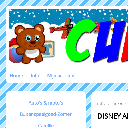
Home
Info
Mijn account
Auto's & moto's
Info
›
Stitch
›
Buitenspeelgoed-Zomer
DISNEY 
Camille