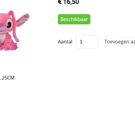
€ 16,50
Beschikbaar
Aantal
L 25CM