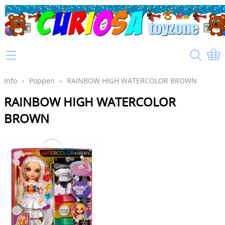
Home
Info
Info
›
Poppen
›
RAINBOW HIGH WATERCOLOR BROWN
RAINBOW HIGH WATERCOLOR
Mijn account
BROWN