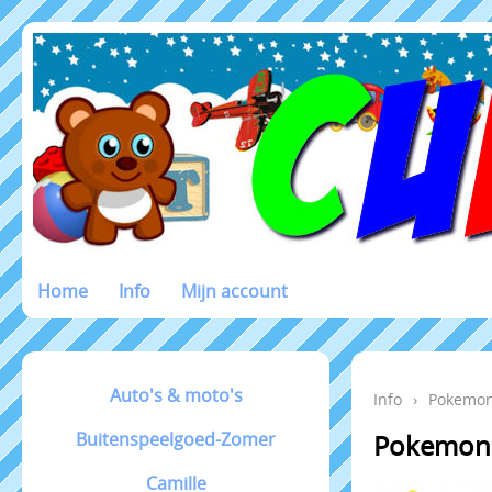
Home
Info
Mijn account
Auto's & moto's
Info
›
Pokemo
Buitenspeelgoed-Zomer
Pokemon P
Camille