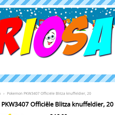
n
›
Pokemon PKW3407 Officiële Blitza knuffeldier, 20
KW3407 Officiële Blitza knuffeldier, 20