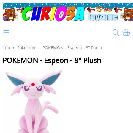
Home
Info
Info
›
Pokemon
›
POKEMON - Espeon - 8'' Plush
POKEMON - Espeon - 8'' Plush
Mijn account