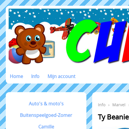
Home
Info
Mijn account
Auto's & moto's
Info
›
Marvel
Buitenspeelgoed-Zomer
Ty Beanie
Camille