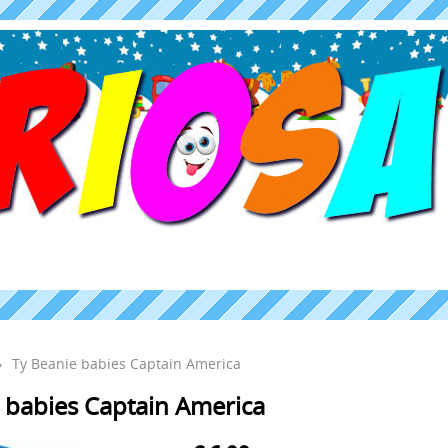
›
Ty Beanie babies Captain America
 babies Captain America