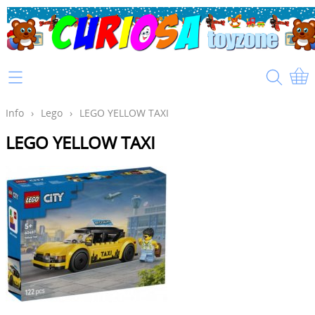
Home
Info
Info
›
Lego
›
LEGO YELLOW TAXI
LEGO YELLOW TAXI
Mijn account