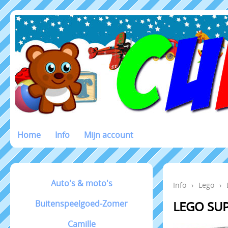
Home
Info
Mijn account
Auto's & moto's
Info
›
Lego
›
Buitenspeelgoed-Zomer
LEGO SU
Camille