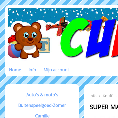
Home
Info
Mijn account
Auto's & moto's
Info
›
Knuffels
Buitenspeelgoed-Zomer
SUPER M
Camille