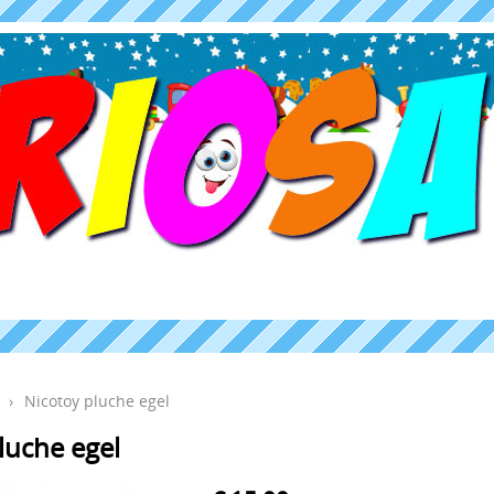
›
Nicotoy pluche egel
luche egel