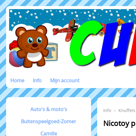
Home
Info
Mijn account
Auto's & moto's
Info
›
Knuffels
Buitenspeelgoed-Zomer
Nicotoy p
Camille