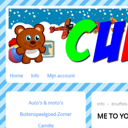
Home
Info
Mijn account
Auto's & moto's
Info
›
Knuffels
Buitenspeelgoed-Zomer
ME TO Y
Camille