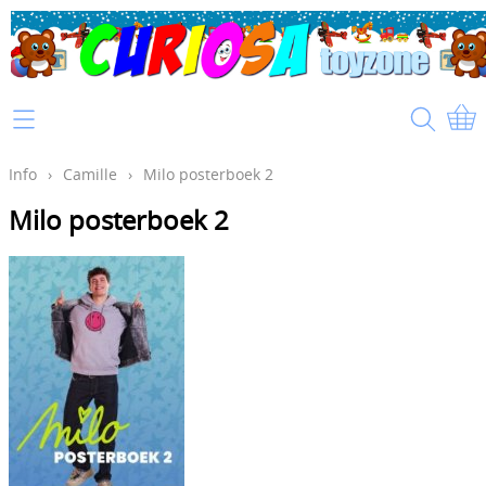
Home
Info
Info
›
Camille
›
Milo posterboek 2
Milo posterboek 2
Mijn account