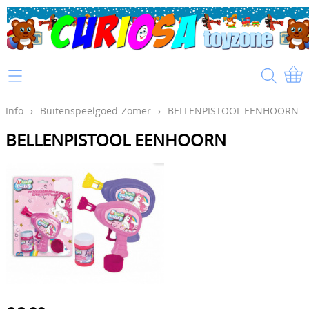
Home
Info
Info
›
Buitenspeelgoed-Zomer
›
BELLENPISTOOL EENHOORN
BELLENPISTOOL EENHOORN
Mijn account